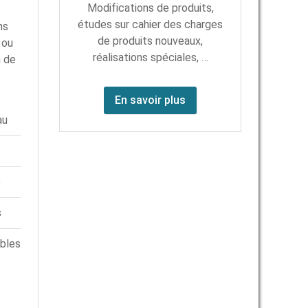
Modifications de produits,
études sur cahier des charges
ns
de produits nouveaux,
 ou
réalisations spéciales, …
n de
En savoir plus
au
e
s
bles