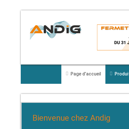
Joysticks & Trackballs
Version O.E.M. pour intégration
Version de Tables
Contrôleurs H.M.I
Page d'accueil
Produi
Bienvenue chez Andig