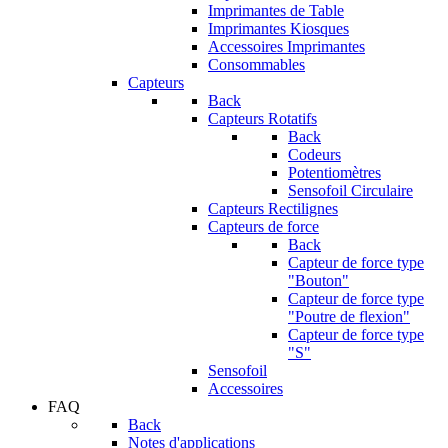
Imprimantes de Table
Imprimantes Kiosques
Accessoires Imprimantes
Consommables
Capteurs
Back
Capteurs Rotatifs
Back
Codeurs
Potentiomètres
Sensofoil Circulaire
Capteurs Rectilignes
Capteurs de force
Back
Capteur de force type
"Bouton"
Capteur de force type
"Poutre de flexion"
Capteur de force type
"S"
Sensofoil
Accessoires
FAQ
Back
Notes d'applications