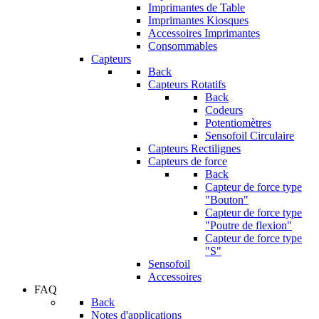
Imprimantes de Table
Imprimantes Kiosques
Accessoires Imprimantes
Consommables
Capteurs
Back
Capteurs Rotatifs
Back
Codeurs
Potentiomètres
Sensofoil Circulaire
Capteurs Rectilignes
Capteurs de force
Back
Capteur de force type
"Bouton"
Capteur de force type
"Poutre de flexion"
Capteur de force type
"S"
Sensofoil
Accessoires
FAQ
Back
Notes d'applications