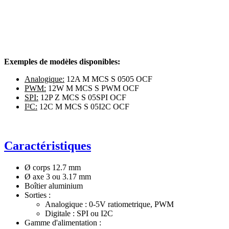
Exemples de modèles disponibles:
Analogique:
12A M MCS S 0505 OCF
PWM:
12W M MCS S PWM OCF
SPI:
12P Z MCS S 05SPI OCF
I²C:
12C M MCS S 05I2C OCF
Caractéristiques
Ø corps 12.7 mm
Ø axe 3 ou 3.17 mm
Boîtier aluminium
Sorties :
Analogique : 0-5V ratiometrique, PWM
Digitale : SPI ou I2C
Gamme d'alimentation :