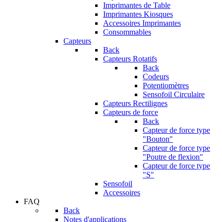
Imprimantes de Table
Imprimantes Kiosques
Accessoires Imprimantes
Consommables
Capteurs
Back
Capteurs Rotatifs
Back
Codeurs
Potentiomètres
Sensofoil Circulaire
Capteurs Rectilignes
Capteurs de force
Back
Capteur de force type
"Bouton"
Capteur de force type
"Poutre de flexion"
Capteur de force type
"S"
Sensofoil
Accessoires
FAQ
Back
Notes d'applications