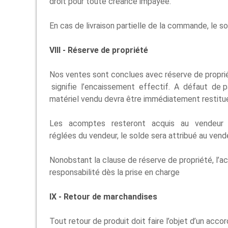
droit pour toute créance impayée.
En cas de livraison partielle de la commande, le sol
VIII - Réserve de propriété
Nos ventes sont conclues avec réserve de propriété
signifie l’encaissement effectif. A défaut de p
matériel vendu devra être immédiatement restitué 
Les acomptes resteront acquis au vendeur et se
réglées du vendeur, le solde sera attribué au vende
Nonobstant la clause de réserve de propriété, l’ac
responsabilité dès la prise en charge
IX - Retour de marchandises
Tout retour de produit doit faire l’objet d’un acco