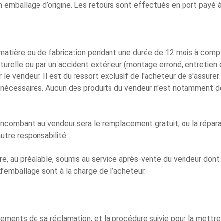
n emballage d’origine. Les retours sont effectués en port payé à
matière ou de fabrication pendant une durée de 12 mois à compter
turelle ou par un accident extérieur (montage erroné, entretien d
 le vendeur. Il est du ressort exclusif de l'acheteur de s'assure
s nécessaires. Aucun des produits du vendeur n'est notamment de
é incombant au vendeur sera le remplacement gratuit, ou la répar
utre responsabilité.
être, au préalable, soumis au service après-vente du vendeur dont
d’emballage sont à la charge de l’acheteur.
dements de sa réclamation, et la procédure suivie pour la mettre