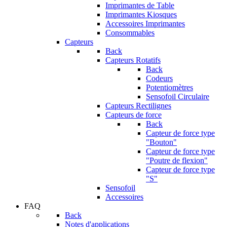
Imprimantes de Table
Imprimantes Kiosques
Accessoires Imprimantes
Consommables
Capteurs
Back
Capteurs Rotatifs
Back
Codeurs
Potentiomètres
Sensofoil Circulaire
Capteurs Rectilignes
Capteurs de force
Back
Capteur de force type
"Bouton"
Capteur de force type
"Poutre de flexion"
Capteur de force type
"S"
Sensofoil
Accessoires
FAQ
Back
Notes d'applications