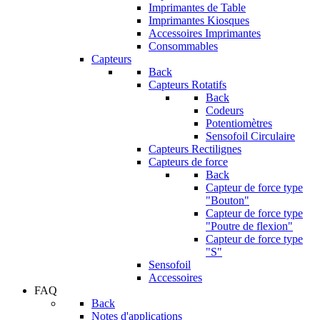
Imprimantes de Table
Imprimantes Kiosques
Accessoires Imprimantes
Consommables
Capteurs
Back
Capteurs Rotatifs
Back
Codeurs
Potentiomètres
Sensofoil Circulaire
Capteurs Rectilignes
Capteurs de force
Back
Capteur de force type
"Bouton"
Capteur de force type
"Poutre de flexion"
Capteur de force type
"S"
Sensofoil
Accessoires
FAQ
Back
Notes d'applications