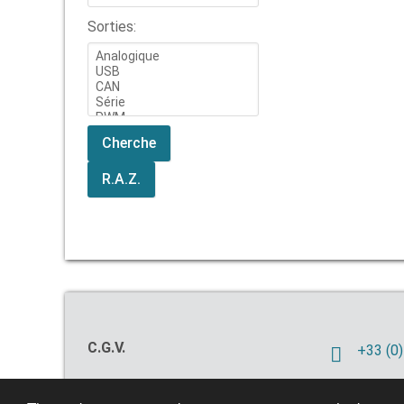
Sorties:
C.G.V.
+33 (0)