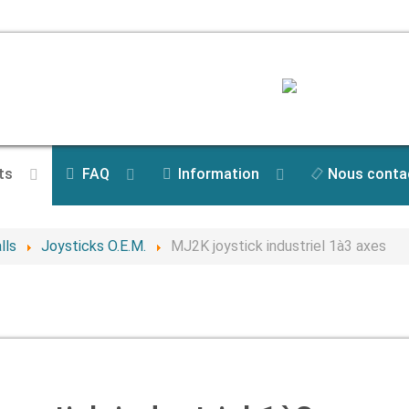
ts
FAQ
Information
Nous conta
lls
Joysticks O.E.M.
MJ2K joystick industriel 1à3 axes