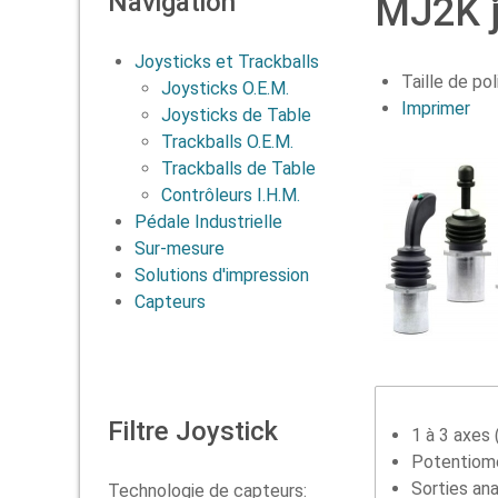
Navigation
MJ2K j
Joysticks et Trackballs
Taille de pol
Joysticks O.E.M.
Imprimer
Joysticks de Table
Trackballs O.E.M.
Trackballs de Table
Contrôleurs I.H.M.
Pédale Industrielle
Sur-mesure
Solutions d'impression
Capteurs
Filtre Joystick
1 à 3 axes 
Potentiomè
Sorties an
Technologie de capteurs: