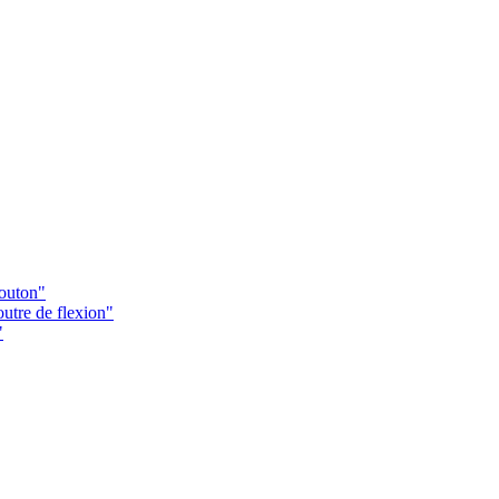
Bouton"
utre de flexion"
"