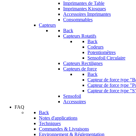
Imprimantes de Table
Imprimantes Kiosques
Accessoires Imprimantes
Consommables
Capteurs
Back
Capteurs Rotatifs
Back
Codeurs
Potentiomètres
Sensofoil Circulaire
Capteurs Rectilignes
Capteurs de force
Back
Capteur de force type "
Capteur de force type "Po
Capteur de force type "S
Sensofoil
Accessoires
FAQ
Back
Notes d'applications
Techniques
Commandes & Livraisons
Environnement & Réglementation