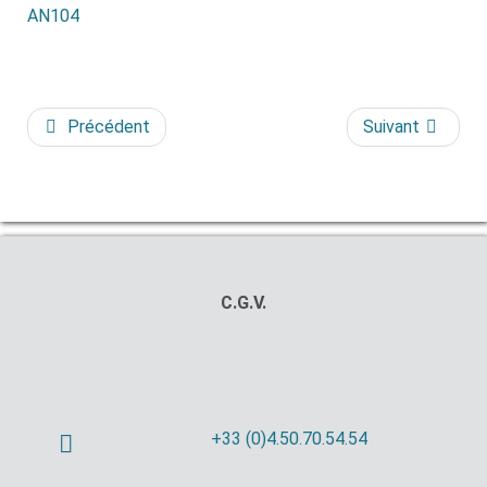
AN104
Précédent
Suivant
C.G.V.
+33 (0)4.50.70.54.54