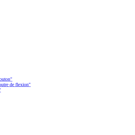
Bouton"
utre de flexion"
"