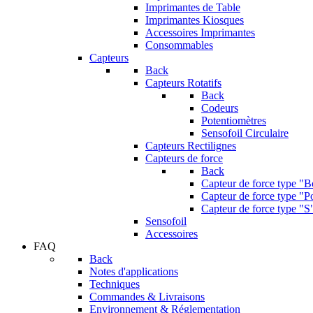
Imprimantes de Table
Imprimantes Kiosques
Accessoires Imprimantes
Consommables
Capteurs
Back
Capteurs Rotatifs
Back
Codeurs
Potentiomètres
Sensofoil Circulaire
Capteurs Rectilignes
Capteurs de force
Back
Capteur de force type "
Capteur de force type "Po
Capteur de force type "S
Sensofoil
Accessoires
FAQ
Back
Notes d'applications
Techniques
Commandes & Livraisons
Environnement & Réglementation