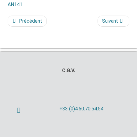
AN141
Précédent
Suivant
C.G.V.
+33 (0)4.50.70.54.54