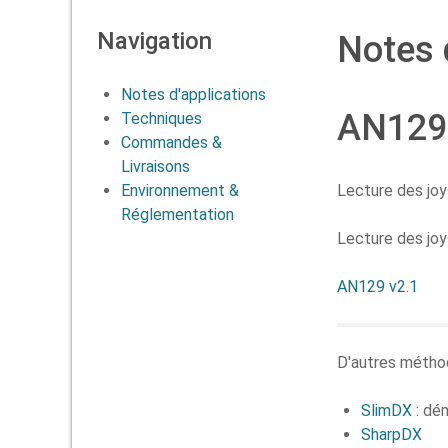
Navigation
Notes 
Notes d'applications
AN129 
Techniques
Commandes &
Livraisons
Environnement &
Lecture des jo
Réglementation
Lecture des j
AN129 v2.1
D'autres métho
SlimDX
: dé
SharpDX