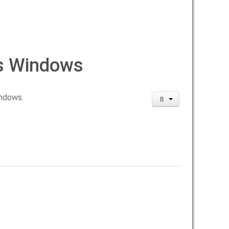
us Windows
indows.