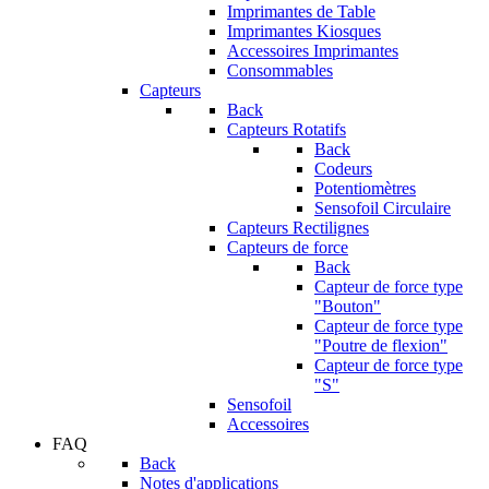
Imprimantes de Table
Imprimantes Kiosques
Accessoires Imprimantes
Consommables
Capteurs
Back
Capteurs Rotatifs
Back
Codeurs
Potentiomètres
Sensofoil Circulaire
Capteurs Rectilignes
Capteurs de force
Back
Capteur de force type
"Bouton"
Capteur de force type
"Poutre de flexion"
Capteur de force type
"S"
Sensofoil
Accessoires
FAQ
Back
Notes d'applications