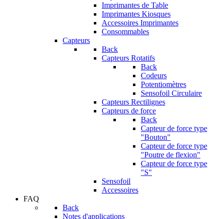
Imprimantes de Table
Imprimantes Kiosques
Accessoires Imprimantes
Consommables
Capteurs
Back
Capteurs Rotatifs
Back
Codeurs
Potentiomètres
Sensofoil Circulaire
Capteurs Rectilignes
Capteurs de force
Back
Capteur de force type
"Bouton"
Capteur de force type
"Poutre de flexion"
Capteur de force type
"S"
Sensofoil
Accessoires
FAQ
Back
Notes d'applications