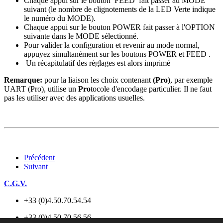
Chaque appui sur le bouton FEED fait passer au MODE
suivant (le nombre de clignotements de la LED Verte indique
le numéro du MODE).
Chaque appui sur le bouton POWER fait passer à l'OPTION
suivante dans le MODE sélectionné.
Pour valider la configuration et revenir au mode normal,
appuyez simultanément sur les boutons POWER et FEED .
Un récapitulatif des réglages est alors imprimé
Remarque:
pour la liaison les choix contenant
(Pro)
, par exemple
UART (Pro), utilise un
Pro
tocole d'encodage particulier. Il ne faut
pas les utiliser avec des applications usuelles.
Précédent
Suivant
C.G.V.
+33 (0)4.50.70.54.54
+33 (0)4.50.70.56.56