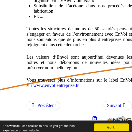
organisé par TEAM-Mont-Blanc
Substitution de l’acétone dans nos procédés de
fabrication
Etc...
Toutes les structures de moins de 50 salariés peuvent
s’engager en faveur de l’environnement avec EnVol et
nous souhaitons que de plus en plus d’entreprises nous
rejoignent dans cette démarche.
Les valeurs d’Envol sont aujourd’hui devenues les
nôtres et nous débordons de nouvelles idées pour
préserver notre belle région.
Vous trouverez plus d’informations sur le label EnVol
sur
www.envol-entreprise.fr
Précédent
Suivant
+33
+33
C.G.V.
This website uses cookies to ensure you get the best
Got it!
(0)4.50.70.54.54
(0)4.50.70.56.56
experience on our website.