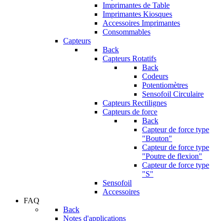
Imprimantes de Table
Imprimantes Kiosques
Accessoires Imprimantes
Consommables
Capteurs
Back
Capteurs Rotatifs
Back
Codeurs
Potentiomètres
Sensofoil Circulaire
Capteurs Rectilignes
Capteurs de force
Back
Capteur de force type
"Bouton"
Capteur de force type
"Poutre de flexion"
Capteur de force type
"S"
Sensofoil
Accessoires
FAQ
Back
Notes d'applications