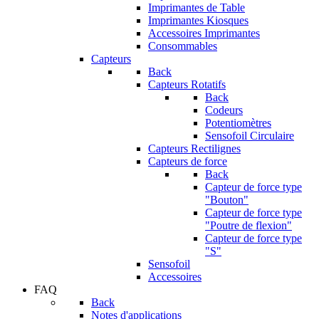
Imprimantes de Table
Imprimantes Kiosques
Accessoires Imprimantes
Consommables
Capteurs
Back
Capteurs Rotatifs
Back
Codeurs
Potentiomètres
Sensofoil Circulaire
Capteurs Rectilignes
Capteurs de force
Back
Capteur de force type
"Bouton"
Capteur de force type
"Poutre de flexion"
Capteur de force type
"S"
Sensofoil
Accessoires
FAQ
Back
Notes d'applications