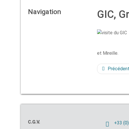
Navigation
GIC, G
et Mireille.
Précéden
C.G.V.
+33 (0)