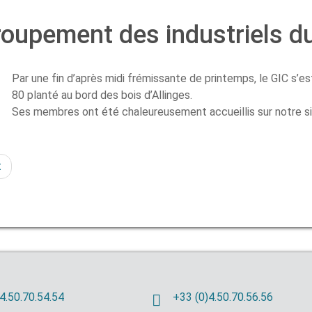
roupement des industriels d
Par une fin d’après midi frémissante de printemps, le GIC s’
80 planté au bord des bois d’Allinges.
Ses membres ont été chaleureusement accueillis sur notre s
t
4.50.70.54.54
+33 (0)4.50.70.56.56