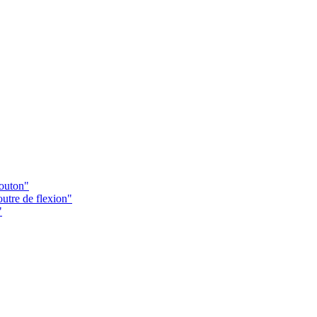
Bouton"
utre de flexion"
"