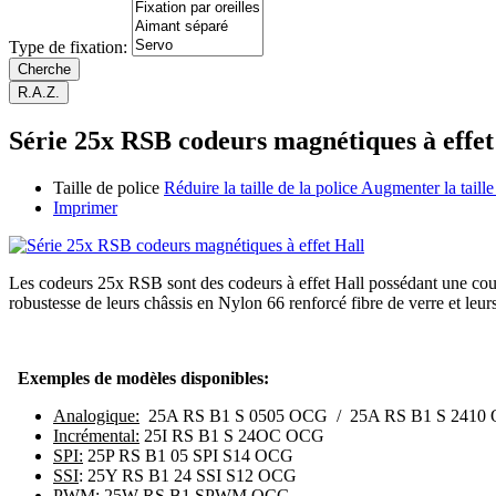
Type de fixation:
Série 25x RSB codeurs magnétiques à effet
Taille de police
Réduire la taille de la police
Augmenter la taille
Imprimer
Les codeurs 25x RSB sont des codeurs à effet Hall possédant une cours
robustesse de leurs châssis en Nylon 66 renforcé fibre de verre et leur
Exemples de modèles disponibles:
Analogique:
25A RS B1 S 0505 OCG / 25A RS B1 S 2410
Incrémental:
25I RS B1 S 24OC OCG
SPI:
25P RS B1 05 SPI S14 OCG
SSI
: 25Y RS B1 24 SSI S12 OCG
PWM: 25W RS B1 SPWM OCG