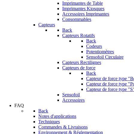
Imprimantes de Table
Imprimantes Kiosques
Accessoires Imprimantes
Consommables
Capteurs
Back
Capteurs Rotatifs
Back
Codeurs
Potentiomètres
Sensofoil Circulaire
Capteurs Rectilignes
Capteurs de force
Back
Capteur de force type "
Capteur de force type "Po
Capteur de force type "S
Sensofoil
Accessoires
FAQ
Back
Notes d'applications
Techniques
Commandes & Livraisons
Environnement & Réglementation