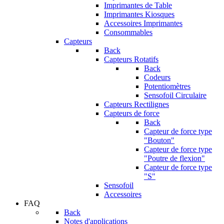
Imprimantes de Table
Imprimantes Kiosques
Accessoires Imprimantes
Consommables
Capteurs
Back
Capteurs Rotatifs
Back
Codeurs
Potentiomètres
Sensofoil Circulaire
Capteurs Rectilignes
Capteurs de force
Back
Capteur de force type
"Bouton"
Capteur de force type
"Poutre de flexion"
Capteur de force type
"S"
Sensofoil
Accessoires
FAQ
Back
Notes d'applications