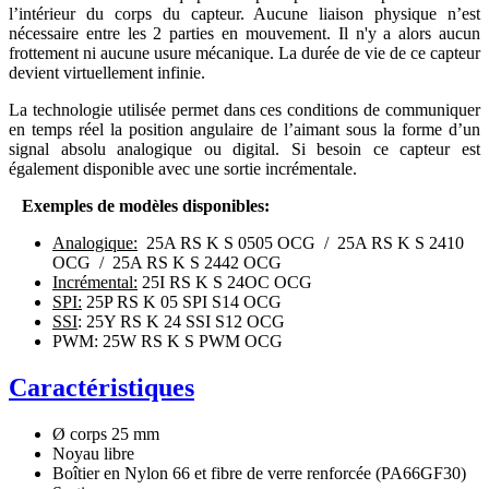
l’intérieur du corps du capteur. Aucune liaison physique n’est
nécessaire entre les 2 parties en mouvement. Il n'y a alors aucun
frottement ni aucune usure mécanique. La durée de vie de ce capteur
devient virtuellement infinie.
La technologie utilisée permet dans ces conditions de communiquer
en temps réel la position angulaire de l’aimant sous la forme d’un
signal absolu analogique ou digital. Si besoin ce capteur est
également disponible avec une sortie incrémentale.
Exemples de modèles disponibles:
Analogique:
25A RS K S 0505 OCG / 25A RS K S 2410
OCG / 25A RS K S 2442 OCG
Incrémental:
25I RS K S 24OC OCG
SPI:
25P RS K 05 SPI S14 OCG
SSI
: 25Y RS K 24 SSI S12 OCG
PWM: 25W RS K S PWM OCG
Caractéristiques
Ø corps 25 mm
Noyau libre
Boîtier en Nylon 66 et fibre de verre renforcée (PA66GF30)