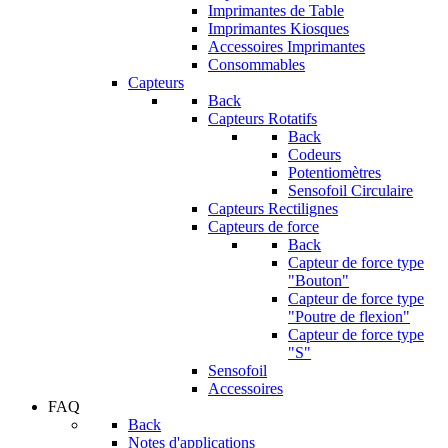
Imprimantes de Table
Imprimantes Kiosques
Accessoires Imprimantes
Consommables
Capteurs
Back
Capteurs Rotatifs
Back
Codeurs
Potentiomètres
Sensofoil Circulaire
Capteurs Rectilignes
Capteurs de force
Back
Capteur de force type
"Bouton"
Capteur de force type
"Poutre de flexion"
Capteur de force type
"S"
Sensofoil
Accessoires
FAQ
Back
Notes d'applications