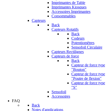
Imprimantes de Table
Imprimantes Kiosques
Accessoires Imprimantes
Consommables
Capteurs
Back
Capteurs Rotatifs
Back
Codeurs
Potentiomètres
Sensofoil Circulaire
Capteurs Rectilignes
Capteurs de force
Back
Capteur de force type
"Bouton"
Capteur de force type
"Poutre de flexion"
Capteur de force type
"S"
Sensofoil
Accessoires
FAQ
Back
Notes d'applications