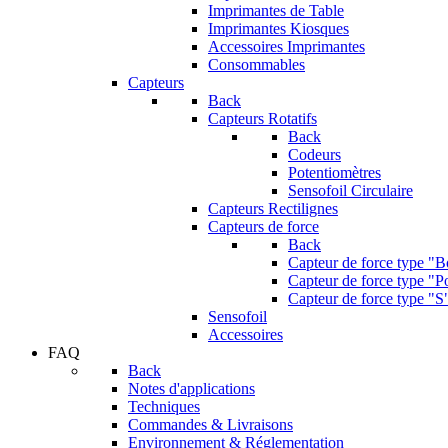
Imprimantes de Table
Imprimantes Kiosques
Accessoires Imprimantes
Consommables
Capteurs
Back
Capteurs Rotatifs
Back
Codeurs
Potentiomètres
Sensofoil Circulaire
Capteurs Rectilignes
Capteurs de force
Back
Capteur de force type "
Capteur de force type "Po
Capteur de force type "S
Sensofoil
Accessoires
FAQ
Back
Notes d'applications
Techniques
Commandes & Livraisons
Environnement & Réglementation