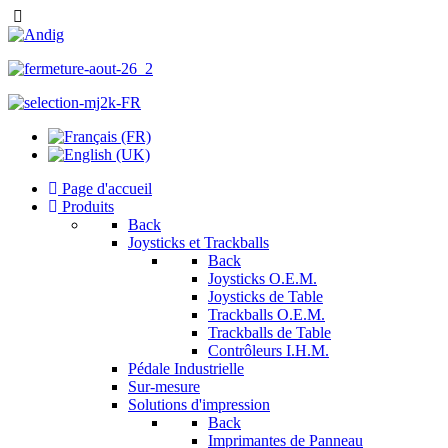
Page d'accueil
Produits
Back
Joysticks et Trackballs
Back
Joysticks O.E.M.
Joysticks de Table
Trackballs O.E.M.
Trackballs de Table
Contrôleurs I.H.M.
Pédale Industrielle
Sur-mesure
Solutions d'impression
Back
Imprimantes de Panneau