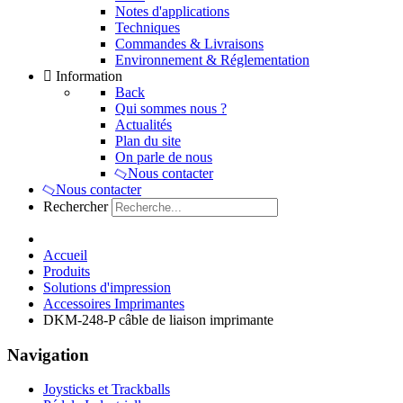
Notes d'applications
Techniques
Commandes & Livraisons
Environnement & Réglementation
Information
Back
Qui sommes nous ?
Actualités
Plan du site
On parle de nous
Nous contacter
Nous contacter
Rechercher
Accueil
Produits
Solutions d'impression
Accessoires Imprimantes
DKM-248-P câble de liaison imprimante
Navigation
Joysticks et Trackballs