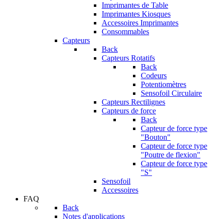
Imprimantes de Table
Imprimantes Kiosques
Accessoires Imprimantes
Consommables
Capteurs
Back
Capteurs Rotatifs
Back
Codeurs
Potentiomètres
Sensofoil Circulaire
Capteurs Rectilignes
Capteurs de force
Back
Capteur de force type
"Bouton"
Capteur de force type
"Poutre de flexion"
Capteur de force type
"S"
Sensofoil
Accessoires
FAQ
Back
Notes d'applications