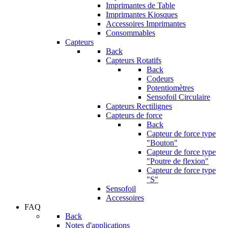
Imprimantes de Table
Imprimantes Kiosques
Accessoires Imprimantes
Consommables
Capteurs
Back
Capteurs Rotatifs
Back
Codeurs
Potentiomètres
Sensofoil Circulaire
Capteurs Rectilignes
Capteurs de force
Back
Capteur de force type
"Bouton"
Capteur de force type
"Poutre de flexion"
Capteur de force type
"S"
Sensofoil
Accessoires
FAQ
Back
Notes d'applications