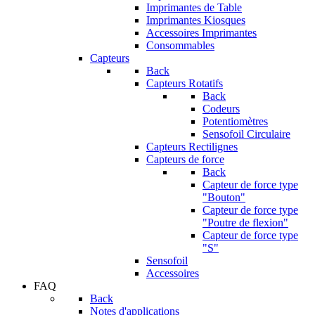
Imprimantes de Table
Imprimantes Kiosques
Accessoires Imprimantes
Consommables
Capteurs
Back
Capteurs Rotatifs
Back
Codeurs
Potentiomètres
Sensofoil Circulaire
Capteurs Rectilignes
Capteurs de force
Back
Capteur de force type
"Bouton"
Capteur de force type
"Poutre de flexion"
Capteur de force type
"S"
Sensofoil
Accessoires
FAQ
Back
Notes d'applications