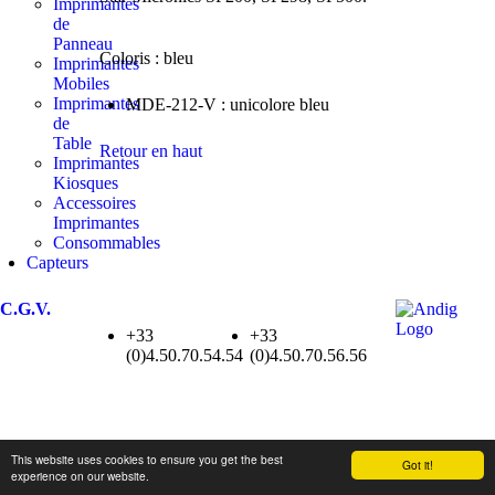
Imprimantes
de
Panneau
Coloris : bleu
Imprimantes
Mobiles
Imprimantes
MDE-212-V : unicolore bleu
de
Table
Retour en haut
Imprimantes
Kiosques
Accessoires
Imprimantes
Consommables
Capteurs
C.G.V.
+33
+33
(0)4.50.70.54.54
(0)4.50.70.56.56
This website uses cookies to ensure you get the best
Got it!
experience on our website.