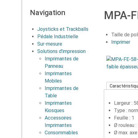
Navigation
MPA-FE
Joysticks et Trackballs
Taille de pol
Pédale Industrielle
Imprimer
Sur-mesure
Solutions d'impression
Imprimantes de
Panneau
Imprimantes
Mobiles
Caractéristiq
Imprimantes de
Table
Imprimantes
Largeur : 
Kiosques
Type : nor
Accessoires
Feuille : 1
Imprimantes
Ø rouleau
Consommables
Ø max. axe