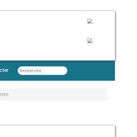
Rechercher
cter
58mm