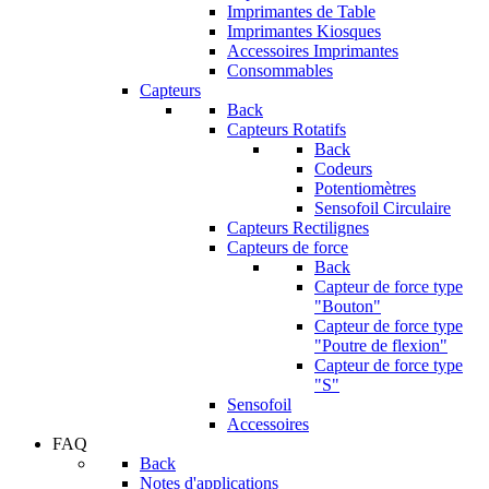
Imprimantes de Table
Imprimantes Kiosques
Accessoires Imprimantes
Consommables
Capteurs
Back
Capteurs Rotatifs
Back
Codeurs
Potentiomètres
Sensofoil Circulaire
Capteurs Rectilignes
Capteurs de force
Back
Capteur de force type
"Bouton"
Capteur de force type
"Poutre de flexion"
Capteur de force type
"S"
Sensofoil
Accessoires
FAQ
Back
Notes d'applications