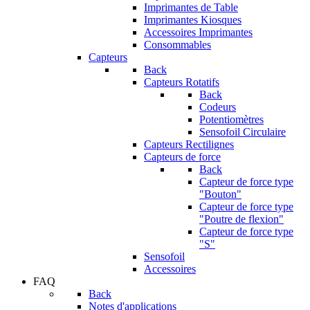
Imprimantes de Table
Imprimantes Kiosques
Accessoires Imprimantes
Consommables
Capteurs
Back
Capteurs Rotatifs
Back
Codeurs
Potentiomètres
Sensofoil Circulaire
Capteurs Rectilignes
Capteurs de force
Back
Capteur de force type
"Bouton"
Capteur de force type
"Poutre de flexion"
Capteur de force type
"S"
Sensofoil
Accessoires
FAQ
Back
Notes d'applications