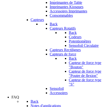
Imprimantes de Table
Imprimantes Kiosques
Accessoires Imprimantes
Consommables
Capteurs
Back
Capteurs Rotatifs
Back
Codeurs
Potentiomètres
Sensofoil Circulaire
Capteurs Rectilignes
Capteurs de force
Back
Capteur de force type
"Bouton"
Capteur de force type
"Poutre de flexion"
Capteur de force type
"S"
Sensofoil
Accessoires
FAQ
Back
Notes d'applications