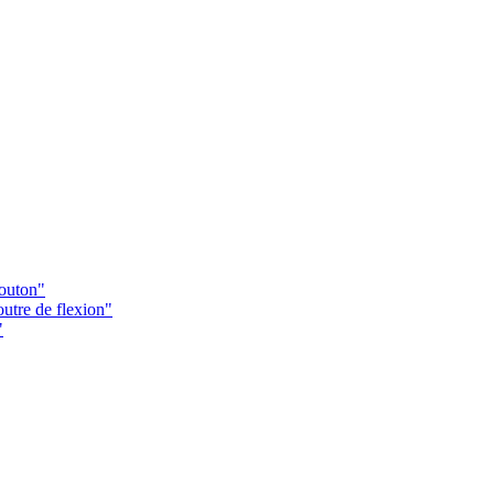
Bouton"
utre de flexion"
"