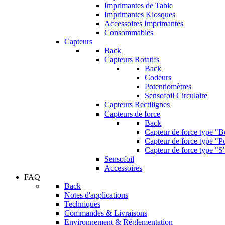
Imprimantes de Table
Imprimantes Kiosques
Accessoires Imprimantes
Consommables
Capteurs
Back
Capteurs Rotatifs
Back
Codeurs
Potentiomètres
Sensofoil Circulaire
Capteurs Rectilignes
Capteurs de force
Back
Capteur de force type "
Capteur de force type "Po
Capteur de force type "S
Sensofoil
Accessoires
FAQ
Back
Notes d'applications
Techniques
Commandes & Livraisons
Environnement & Réglementation