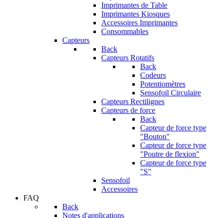
Imprimantes de Table
Imprimantes Kiosques
Accessoires Imprimantes
Consommables
Capteurs
Back
Capteurs Rotatifs
Back
Codeurs
Potentiomètres
Sensofoil Circulaire
Capteurs Rectilignes
Capteurs de force
Back
Capteur de force type
"Bouton"
Capteur de force type
"Poutre de flexion"
Capteur de force type
"S"
Sensofoil
Accessoires
FAQ
Back
Notes d'applications