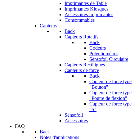
Imprimantes de Table
Imprimantes Kiosques
Accessoires Imprimantes
Consommables
Capteurs
Back
Capteurs Rotatifs
Back
Codeurs
Potentiomètres
Sensofoil Circulaire
Capteurs Rectilignes
Capteurs de force
Back
Capteur de force type
"Bouton"
Capteur de force type
"Poutre de flexion"
Capteur de force type
"S"
Sensofoil
Accessoires
FAQ
Back
Notes d'applications