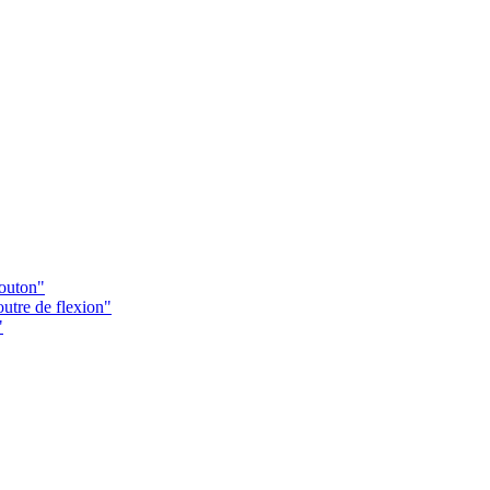
Bouton"
utre de flexion"
"