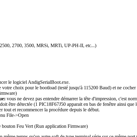
-2500, 2700, 3500, MRSi, MRTi, UP-PH-II, etc...)
cer le logiciel AndigSerialBoot.exe.
e votre choix pour le bootload (testé jusqu'à 115200 Baud) et ne coch
Firmware)
ue:
vous ne devez pas entendre démarrer la tête d'impression, c'est nor
oit être détectée (1 PIC18F67J50 apparait en bas de fenêtre ainsi que
ier tout et recommencer la procédure depuis le début.
menu File->Open
e bouton Feu Vert (Run application Firmware)
 en même temps qu'un autre soft de type terminal série sur ce même por