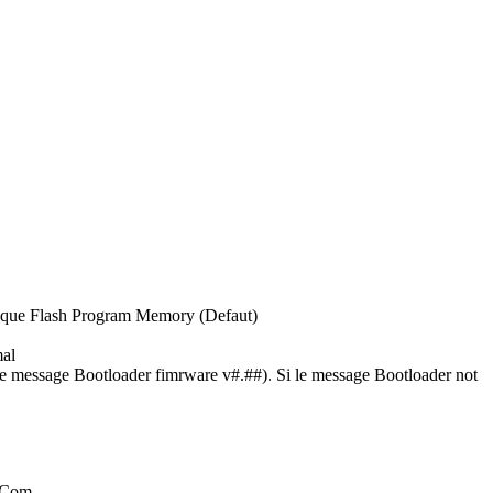
er que Flash Program Memory (Defaut)
mal
 le message Bootloader fimrware v#.##). Si le message Bootloader not
t Com.