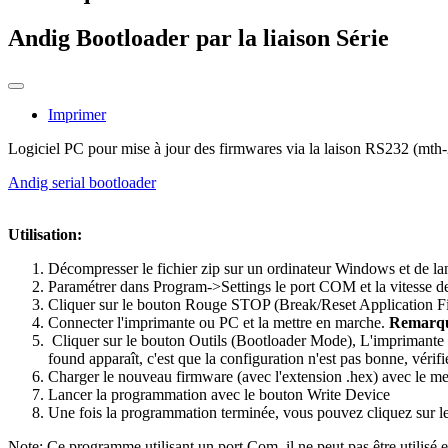
Andig Bootloader par la liaison Série
Imprimer
Logiciel PC pour mise à jour des firmwares via la laison RS232 (mth
Andig serial bootloader
Utilisation:
Décompresser le fichier zip sur un ordinateur Windows et de lan
Paramétrer dans Program->Settings le port COM et la vitesse d
Cliquer sur le bouton Rouge STOP (Break/Reset Application 
Connecter l'imprimante ou PC et la mettre en marche.
Remarq
Cliquer sur le bouton Outils (Bootloader Mode), L'imprimante d
found apparaît, c'est que la configuration n'est pas bonne, vérif
Charger le nouveau firmware (avec l'extension .hex) avec le 
Lancer la programmation avec le bouton Write Device
Une fois la programmation terminée, vous pouvez cliquez sur l
Note: Ce programme utilisant un port Com, il ne peut pas être utilisé