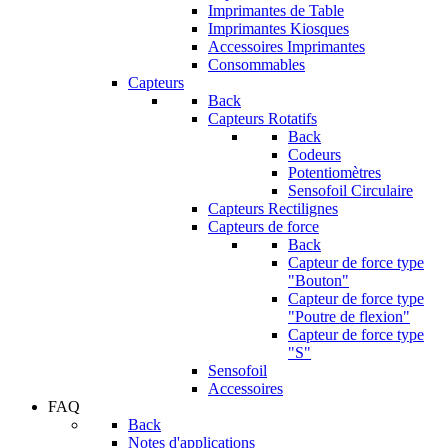
Imprimantes de Table
Imprimantes Kiosques
Accessoires Imprimantes
Consommables
Capteurs
Back
Capteurs Rotatifs
Back
Codeurs
Potentiomètres
Sensofoil Circulaire
Capteurs Rectilignes
Capteurs de force
Back
Capteur de force type
"Bouton"
Capteur de force type
"Poutre de flexion"
Capteur de force type
"S"
Sensofoil
Accessoires
FAQ
Back
Notes d'applications