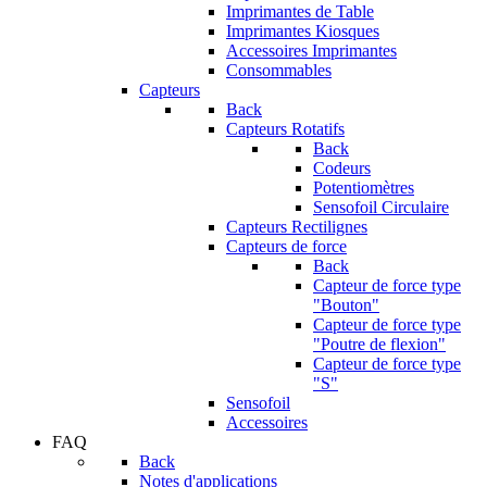
Imprimantes de Table
Imprimantes Kiosques
Accessoires Imprimantes
Consommables
Capteurs
Back
Capteurs Rotatifs
Back
Codeurs
Potentiomètres
Sensofoil Circulaire
Capteurs Rectilignes
Capteurs de force
Back
Capteur de force type
"Bouton"
Capteur de force type
"Poutre de flexion"
Capteur de force type
"S"
Sensofoil
Accessoires
FAQ
Back
Notes d'applications