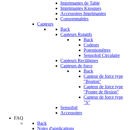
Imprimantes de Table
Imprimantes Kiosques
Accessoires Imprimantes
Consommables
Capteurs
Back
Capteurs Rotatifs
Back
Codeurs
Potentiomètres
Sensofoil Circulaire
Capteurs Rectilignes
Capteurs de force
Back
Capteur de force type
"Bouton"
Capteur de force type
"Poutre de flexion"
Capteur de force type
"S"
Sensofoil
Accessoires
FAQ
Back
Notes d'applications