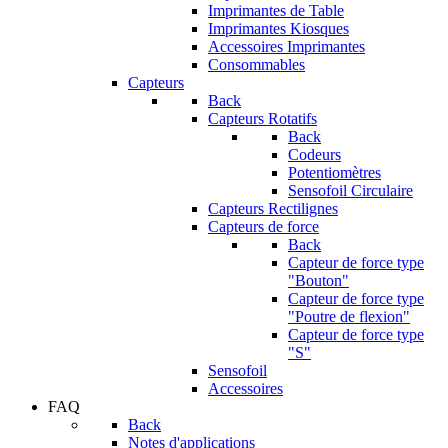
Imprimantes de Table
Imprimantes Kiosques
Accessoires Imprimantes
Consommables
Capteurs
Back
Capteurs Rotatifs
Back
Codeurs
Potentiomètres
Sensofoil Circulaire
Capteurs Rectilignes
Capteurs de force
Back
Capteur de force type
"Bouton"
Capteur de force type
"Poutre de flexion"
Capteur de force type
"S"
Sensofoil
Accessoires
FAQ
Back
Notes d'applications