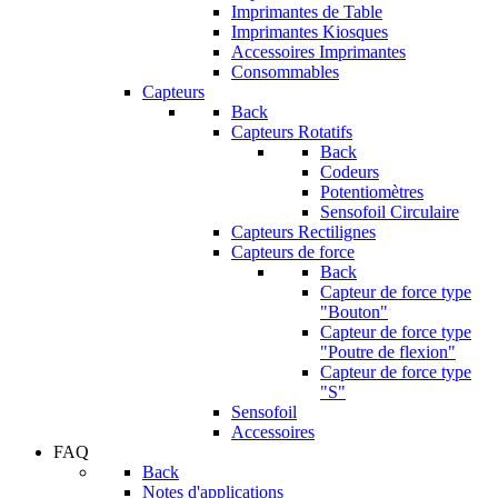
Imprimantes de Table
Imprimantes Kiosques
Accessoires Imprimantes
Consommables
Capteurs
Back
Capteurs Rotatifs
Back
Codeurs
Potentiomètres
Sensofoil Circulaire
Capteurs Rectilignes
Capteurs de force
Back
Capteur de force type
"Bouton"
Capteur de force type
"Poutre de flexion"
Capteur de force type
"S"
Sensofoil
Accessoires
FAQ
Back
Notes d'applications