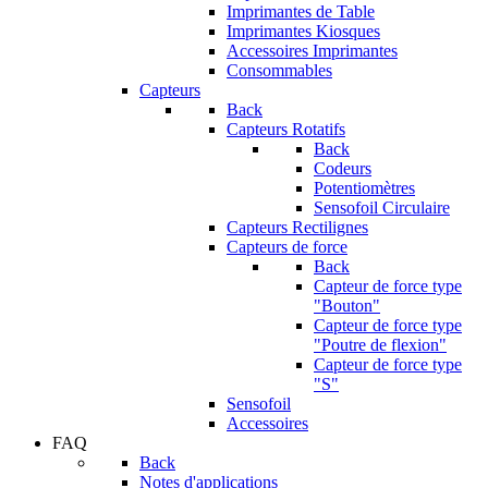
Imprimantes de Table
Imprimantes Kiosques
Accessoires Imprimantes
Consommables
Capteurs
Back
Capteurs Rotatifs
Back
Codeurs
Potentiomètres
Sensofoil Circulaire
Capteurs Rectilignes
Capteurs de force
Back
Capteur de force type
"Bouton"
Capteur de force type
"Poutre de flexion"
Capteur de force type
"S"
Sensofoil
Accessoires
FAQ
Back
Notes d'applications