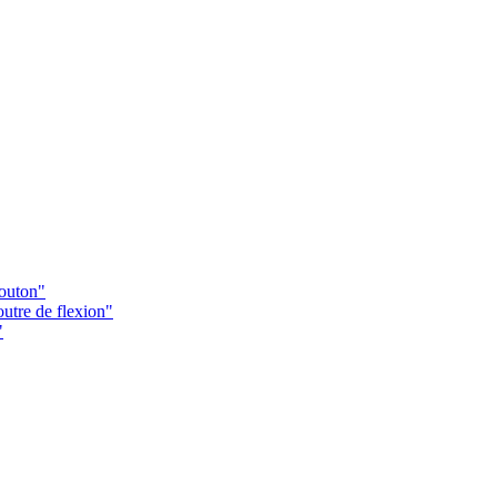
Bouton"
utre de flexion"
"