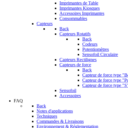
Imprimantes de Table
Imprimantes Kiosques
Accessoires Imprimantes
Consommables
Capteurs
Back
Capteurs Rotatifs
Back
Codeurs
Potentiomètres
Sensofoil Circulaire
Capteurs Rectilignes
Capteurs de force
Back
Capteur de force type "
Capteur de force type "Po
Capteur de force type "S
Sensofoil
Accessoires
FAQ
Back
Notes d'applications
Techniques
Commandes & Livraisons
Environnement & Réglementation