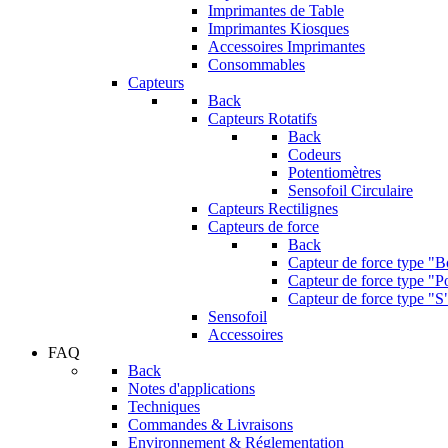
Imprimantes de Table
Imprimantes Kiosques
Accessoires Imprimantes
Consommables
Capteurs
Back
Capteurs Rotatifs
Back
Codeurs
Potentiomètres
Sensofoil Circulaire
Capteurs Rectilignes
Capteurs de force
Back
Capteur de force type "
Capteur de force type "Po
Capteur de force type "S
Sensofoil
Accessoires
FAQ
Back
Notes d'applications
Techniques
Commandes & Livraisons
Environnement & Réglementation