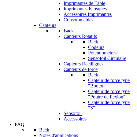
Imprimantes de Table
Imprimantes Kiosques
Accessoires Imprimantes
Consommables
Capteurs
Back
Capteurs Rotatifs
Back
Codeurs
Potentiomètres
Sensofoil Circulaire
Capteurs Rectilignes
Capteurs de force
Back
Capteur de force type
"Bouton"
Capteur de force type
"Poutre de flexion"
Capteur de force type
"S"
Sensofoil
Accessoires
FAQ
Back
Notes d'applications