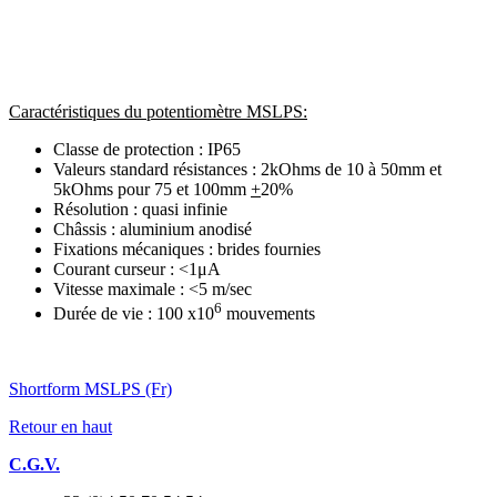
Caractéristiques du potentiomètre MSLPS
:
Classe de protection : IP65
Valeurs standard résistances : 2kOhms de 10 à 50mm et
5kOhms pour 75 et 100mm
+
20%
Résolution : quasi infinie
Châssis : aluminium anodisé
Fixations mécaniques : brides fournies
Courant curseur : <1μA
Vitesse maximale : <5 m/sec
6
Durée de vie : 100 x10
mouvements
Shortform MSLPS (Fr)
Retour en haut
C.G.V.