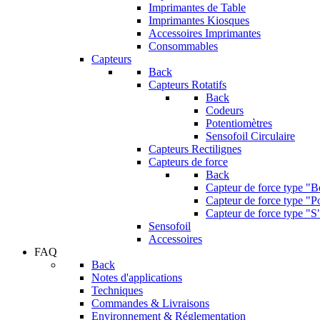
Imprimantes de Table
Imprimantes Kiosques
Accessoires Imprimantes
Consommables
Capteurs
Back
Capteurs Rotatifs
Back
Codeurs
Potentiomètres
Sensofoil Circulaire
Capteurs Rectilignes
Capteurs de force
Back
Capteur de force type "
Capteur de force type "Po
Capteur de force type "S
Sensofoil
Accessoires
FAQ
Back
Notes d'applications
Techniques
Commandes & Livraisons
Environnement & Réglementation