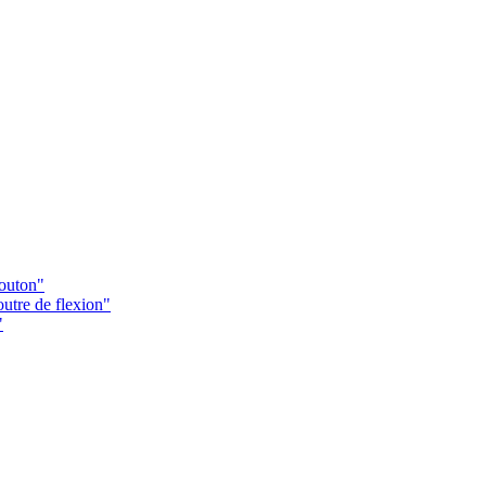
Bouton"
utre de flexion"
"