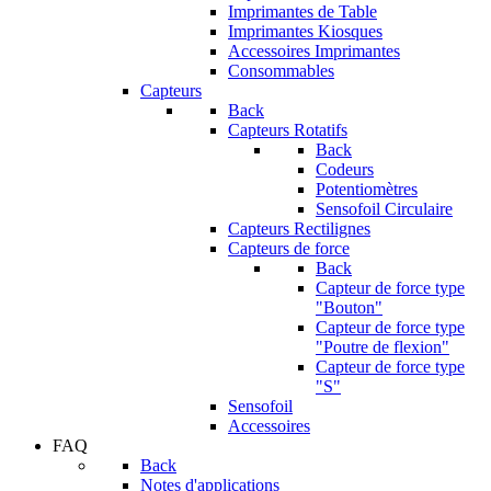
Imprimantes de Table
Imprimantes Kiosques
Accessoires Imprimantes
Consommables
Capteurs
Back
Capteurs Rotatifs
Back
Codeurs
Potentiomètres
Sensofoil Circulaire
Capteurs Rectilignes
Capteurs de force
Back
Capteur de force type
"Bouton"
Capteur de force type
"Poutre de flexion"
Capteur de force type
"S"
Sensofoil
Accessoires
FAQ
Back
Notes d'applications