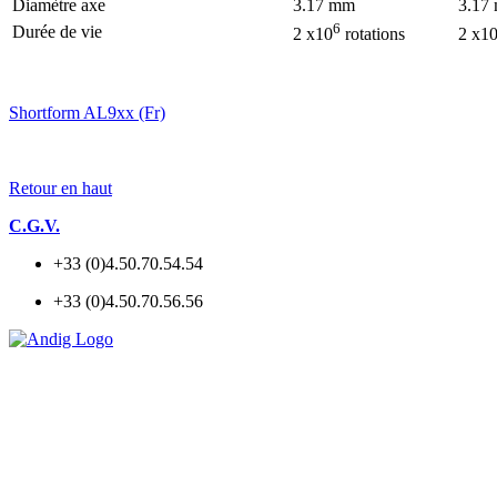
Diamètre axe
3.17 mm
3.17
6
Durée de vie
2 x10
rotations
2 x1
Shortform AL9xx (Fr)
Retour en haut
C.G.V.
+33 (0)4.50.70.54.54
+33 (0)4.50.70.56.56