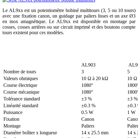
Le AL9xx est un potentiomètre bobiné multitours (3, 5 ou 10 tours)
avec une fixation canon, un guidage par paliers lisses et un axe Ø3
en inox amagnétique. Le AL9xx est disponible en montage par
cosses, cosses arrières ou sur circuit imprimé et des boutons compte
tours existent pour ces modèles.
AL903
AL9
Nombre de tours
3
5
Valeurs ohmiques
10 Ω à 20 kΩ
10 Ω
Course électrique
1080°
1800
Course mécanique
1080°
1800
Tolérance standard
±3 %
±3 %
Linéarité standard
±0.3 %
±0.3
Puissance
0.5 W
1 W
Fixation
Canon
Cano
Montage
Paliers
Palie
Diamètre boîtier x longueur
14 x 25.5 mm
14 x