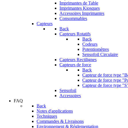
Imprimantes de Table
Imprimantes Kiosques
Accessoires Imprimantes
Consommables
Capteurs
Back
Capteurs Rotatifs
Back
Codeurs
Potentiomètres
Sensofoil Circulaire
Capteurs Rectilignes
Capteurs de force
Back
Capteur de force type "
Capteur de force type "Po
Capteur de force type "S
Sensofoil
Accessoires
FAQ
Back
Notes d'applications
Techniques
Commandes & Livraisons
Environnement & Réglementation