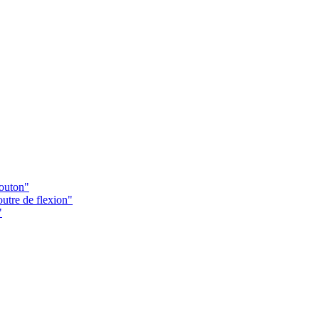
Bouton"
utre de flexion"
"