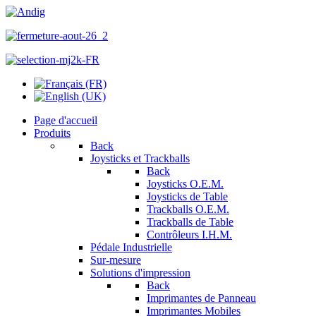
Page d'accueil
Produits
Back
Joysticks et Trackballs
Back
Joysticks O.E.M.
Joysticks de Table
Trackballs O.E.M.
Trackballs de Table
Contrôleurs I.H.M.
Pédale Industrielle
Sur-mesure
Solutions d'impression
Back
Imprimantes de Panneau
Imprimantes Mobiles