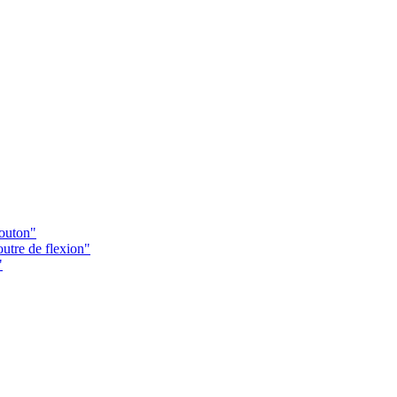
Bouton"
utre de flexion"
"