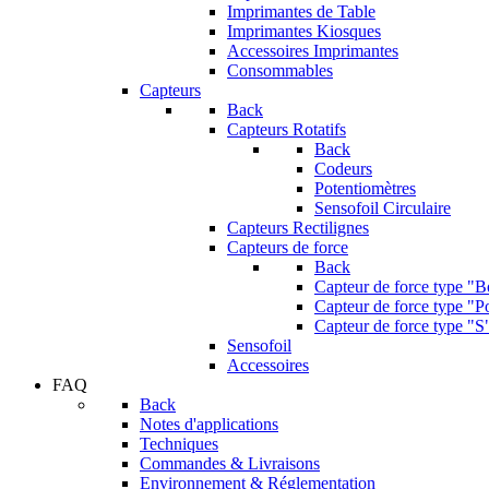
Imprimantes de Table
Imprimantes Kiosques
Accessoires Imprimantes
Consommables
Capteurs
Back
Capteurs Rotatifs
Back
Codeurs
Potentiomètres
Sensofoil Circulaire
Capteurs Rectilignes
Capteurs de force
Back
Capteur de force type "
Capteur de force type "Po
Capteur de force type "S
Sensofoil
Accessoires
FAQ
Back
Notes d'applications
Techniques
Commandes & Livraisons
Environnement & Réglementation